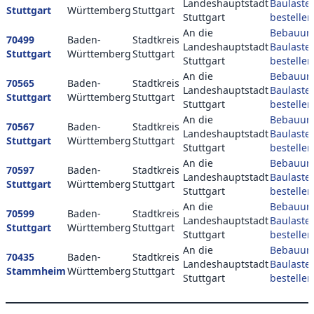
Landeshauptstadt
Baulaste
Stuttgart
Württemberg
Stuttgart
Stuttgart
bestellen
An die
Bebauun
70499
Baden-
Stadtkreis
Landeshauptstadt
Baulaste
Stuttgart
Württemberg
Stuttgart
Stuttgart
bestellen
An die
Bebauun
70565
Baden-
Stadtkreis
Landeshauptstadt
Baulaste
Stuttgart
Württemberg
Stuttgart
Stuttgart
bestellen
An die
Bebauun
70567
Baden-
Stadtkreis
Landeshauptstadt
Baulaste
Stuttgart
Württemberg
Stuttgart
Stuttgart
bestellen
An die
Bebauun
70597
Baden-
Stadtkreis
Landeshauptstadt
Baulaste
Stuttgart
Württemberg
Stuttgart
Stuttgart
bestellen
An die
Bebauun
70599
Baden-
Stadtkreis
Landeshauptstadt
Baulaste
Stuttgart
Württemberg
Stuttgart
Stuttgart
bestellen
An die
Bebauun
70435
Baden-
Stadtkreis
Landeshauptstadt
Baulaste
Stammheim
Württemberg
Stuttgart
Stuttgart
bestellen