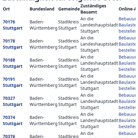
Zuständiges
Ort
Bundesland
Gemeinde
Online-A
Bauamt
An die
Bebauun
70176
Baden-
Stadtkreis
Landeshauptstadt
Baulaste
Stuttgart
Württemberg
Stuttgart
Stuttgart
bestellen
An die
Bebauun
70178
Baden-
Stadtkreis
Landeshauptstadt
Baulaste
Stuttgart
Württemberg
Stuttgart
Stuttgart
bestellen
An die
Bebauun
70188
Baden-
Stadtkreis
Landeshauptstadt
Baulaste
Stuttgart
Württemberg
Stuttgart
Stuttgart
bestellen
An die
Bebauun
70191
Baden-
Stadtkreis
Landeshauptstadt
Baulaste
Stuttgart
Württemberg
Stuttgart
Stuttgart
bestellen
An die
Bebauun
70327
Baden-
Stadtkreis
Landeshauptstadt
Baulaste
Stuttgart
Württemberg
Stuttgart
Stuttgart
bestellen
An die
Bebauun
70374
Baden-
Stadtkreis
Landeshauptstadt
Baulaste
Stuttgart
Württemberg
Stuttgart
Stuttgart
bestellen
An die
Bebauun
70376
Baden-
Stadtkreis