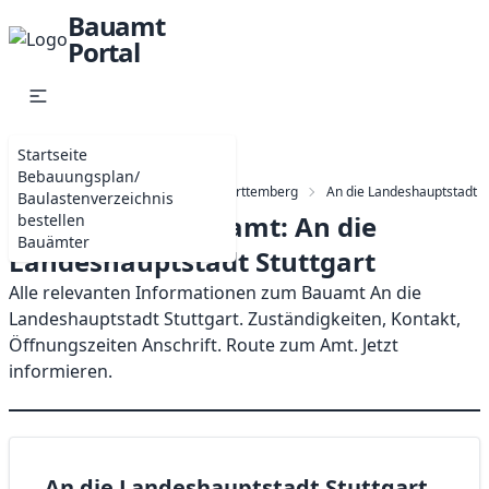
Bauamt
Portal
Startseite
Bebauungsplan/
Startseite
Bauämter in Baden-wurttemberg
An die Landeshauptstadt S
Baulastenverzeichnis
Bauamt/Umweltamt: An die
bestellen
Bauämter
Landeshauptstadt Stuttgart
Alle relevanten Informationen zum Bauamt An die
Landeshauptstadt Stuttgart. Zuständigkeiten, Kontakt,
Öffnungszeiten Anschrift. Route zum Amt. Jetzt
informieren.
An die Landeshauptstadt Stuttgart