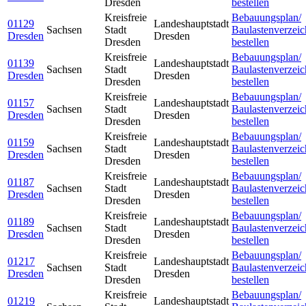
Dresden
bestellen
Kreisfreie
Bebauungsplan/
01129
Landeshauptstadt
Sachsen
Stadt
Baulastenverzeic
Dresden
Dresden
Dresden
bestellen
Kreisfreie
Bebauungsplan/
01139
Landeshauptstadt
Sachsen
Stadt
Baulastenverzeic
Dresden
Dresden
Dresden
bestellen
Kreisfreie
Bebauungsplan/
01157
Landeshauptstadt
Sachsen
Stadt
Baulastenverzeic
Dresden
Dresden
Dresden
bestellen
Kreisfreie
Bebauungsplan/
01159
Landeshauptstadt
Sachsen
Stadt
Baulastenverzeic
Dresden
Dresden
Dresden
bestellen
Kreisfreie
Bebauungsplan/
01187
Landeshauptstadt
Sachsen
Stadt
Baulastenverzeic
Dresden
Dresden
Dresden
bestellen
Kreisfreie
Bebauungsplan/
01189
Landeshauptstadt
Sachsen
Stadt
Baulastenverzeic
Dresden
Dresden
Dresden
bestellen
Kreisfreie
Bebauungsplan/
01217
Landeshauptstadt
Sachsen
Stadt
Baulastenverzeic
Dresden
Dresden
Dresden
bestellen
Kreisfreie
Bebauungsplan/
01219
Landeshauptstadt