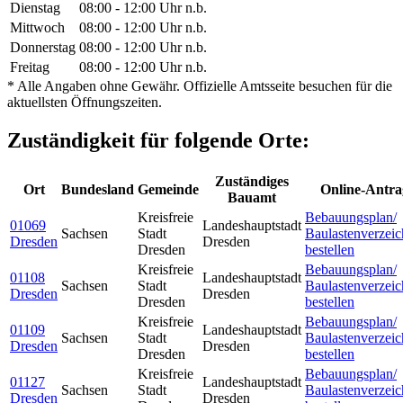
Dienstag
08:00 - 12:00 Uhr
n.b.
Mittwoch
08:00 - 12:00 Uhr
n.b.
Donnerstag
08:00 - 12:00 Uhr
n.b.
Freitag
08:00 - 12:00 Uhr
n.b.
* Alle Angaben ohne Gewähr. Offizielle Amtsseite besuchen für die
aktuellsten Öffnungszeiten.
Zuständigkeit für folgende Orte:
Zuständiges
Ort
Bundesland
Gemeinde
Online-Antra
Bauamt
Kreisfreie
Bebauungsplan/
01069
Landeshauptstadt
Sachsen
Stadt
Baulastenverzeic
Dresden
Dresden
Dresden
bestellen
Kreisfreie
Bebauungsplan/
01108
Landeshauptstadt
Sachsen
Stadt
Baulastenverzeic
Dresden
Dresden
Dresden
bestellen
Kreisfreie
Bebauungsplan/
01109
Landeshauptstadt
Sachsen
Stadt
Baulastenverzeic
Dresden
Dresden
Dresden
bestellen
Kreisfreie
Bebauungsplan/
01127
Landeshauptstadt
Sachsen
Stadt
Baulastenverzeic
Dresden
Dresden