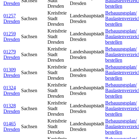
Sachsen
Stadt
Baulastenverzeic
Dresden
Dresden
Dresden
bestellen
Kreisfreie
Bebauungsplan/
01257
Landeshauptstadt
Sachsen
Stadt
Baulastenverzeic
Dresden
Dresden
Dresden
bestellen
Kreisfreie
Bebauungsplan/
01259
Landeshauptstadt
Sachsen
Stadt
Baulastenverzeic
Dresden
Dresden
Dresden
bestellen
Kreisfreie
Bebauungsplan/
01279
Landeshauptstadt
Sachsen
Stadt
Baulastenverzeic
Dresden
Dresden
Dresden
bestellen
Kreisfreie
Bebauungsplan/
01309
Landeshauptstadt
Sachsen
Stadt
Baulastenverzeic
Dresden
Dresden
Dresden
bestellen
Kreisfreie
Bebauungsplan/
01324
Landeshauptstadt
Sachsen
Stadt
Baulastenverzeic
Dresden
Dresden
Dresden
bestellen
Kreisfreie
Bebauungsplan/
01328
Landeshauptstadt
Sachsen
Stadt
Baulastenverzeic
Dresden
Dresden
Dresden
bestellen
Kreisfreie
Bebauungsplan/
01465
Landeshauptstadt
Sachsen
Stadt
Baulastenverzeic
Dresden
Dresden
Dresden
bestellen
Kreisfreie
Bebauungsplan/