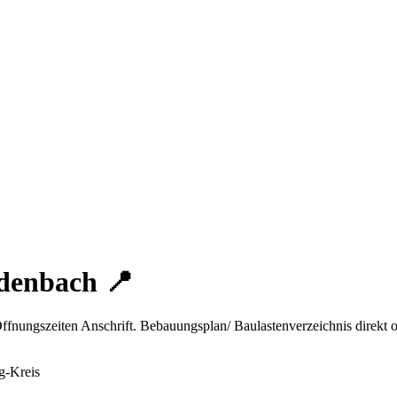
denbach 📍
fnungszeiten Anschrift. Bebauungsplan/ Baulastenverzeichnis direkt o
g-Kreis